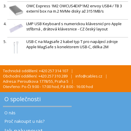
OWC Express 1M2 OWCUS4EXP1M2 envoy USB4 / TB 3
externí box na m.2 NVMe disky až 3151MB/s
LMP USB Keyboard s numerickou klávesnicí pro Apple
stříbrná , drátová klávesnice - CZ český layout
USB-C na Magsafe 2 kabel typ T pro napájecí zdroje
Apple MagSafe s konektorem USB-C, délka 2M
Technické oddělení: +420 257 314 107
Obchodní oddělení: +420 257 310 289
info@cables.cz
Adresa: Peroutkova 1778/55, Praha 5
Otevřeno: Po-Čt 9:00 - 17:00 hod, Pá 8:00 - 16:00 hod
O společnosti
O nás
Proč nakoupit u nás?
Jak nakupovat