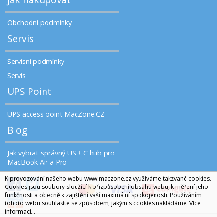
Obchodní podmínky
Servis
Servisní podmínky
Servis
UPS Point
UPS access point MacZone.CZ
Blog
Jak vybrat správný USB-C hub pro
MacBook Air a Pro
K provozování našeho webu www.maczone.cz využíváme takzvané cookies.
Cookies jsou soubory sloužící k přizpůsobení obsahu webu, k měření jeho
funkčnosti a obecně k zajištění vaší maximální spokojenosti. Používáním
tohoto webu souhlasíte se způsobem, jakým s cookies nakládáme.
Více
informací...