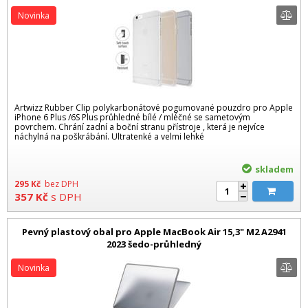
mléčné
Novinka
Artwizz Rubber Clip polykarbonátové pogumované pouzdro pro Apple
iPhone 6 Plus /6S Plus průhledné bílé / mléčné se sametovým
povrchem. Chrání zadní a boční stranu přístroje , která je nejvíce
náchylná na poškrábání. Ultratenké a velmi lehké
skladem
295
Kč
bez DPH
357
Kč
s DPH
Pevný plastový obal pro Apple MacBook Air 15,3" M2 A2941
2023 šedo-průhledný
Novinka