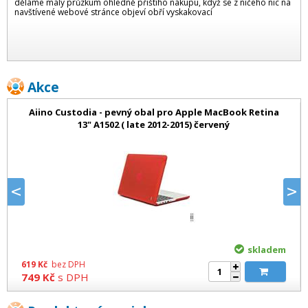
děláme malý průzkum ohledně příštího nákupu, když se z ničeho nic na
navštívené webové stránce objeví obří vyskakovací
Akce
Aiino Custodia - pevný obal pro Apple MacBook Retina
13" A1502 ( late 2012-2015) červený
prev
n
skladem
619
Kč
bez DPH
749
Kč
s DPH