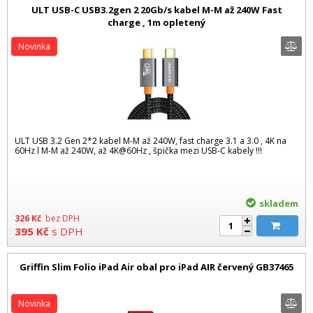
ULT USB-C USB3.2gen 2 20Gb/s kabel M-M až 240W Fast
charge , 1m opletený
Novinka
ULT USB 3.2 Gen 2*2 kabel M-M až 240W, fast charge 3.1 a 3.0 , 4K na
60Hz l M-M až 240W, až 4K@60Hz , špička mezi USB-C kabely !!!
skladem
326
Kč
bez DPH
395
Kč
s DPH
Griffin Slim Folio iPad Air obal pro iPad AIR červený GB37465
Novinka