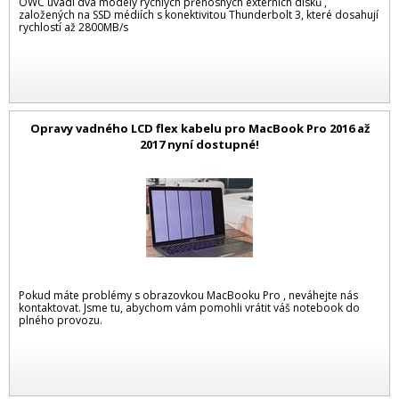
OWC uvádí dva modely rychlých přenosných externích disků ,
založených na SSD médiích s konektivitou Thunderbolt 3, které dosahují
rychlostí až 2800MB/s
Opravy vadného LCD flex kabelu pro MacBook Pro 2016 až
2017 nyní dostupné!
Pokud máte problémy s obrazovkou MacBooku Pro , neváhejte nás
kontaktovat. Jsme tu, abychom vám pomohli vrátit váš notebook do
plného provozu.