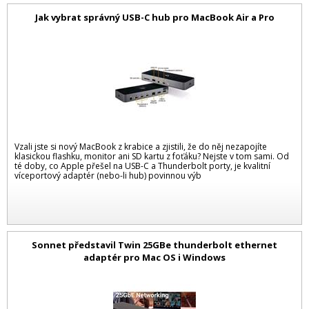
Jak vybrat správný USB-C hub pro MacBook Air a Pro
Vzali jste si nový MacBook z krabice a zjistili, že do něj nezapojíte
klasickou flashku, monitor ani SD kartu z foťáku? Nejste v tom sami. Od
té doby, co Apple přešel na USB-C a Thunderbolt porty, je kvalitní
víceportový adaptér (nebo-li hub) povinnou výb
Sonnet představil Twin 25GBe thunderbolt ethernet
adaptér pro Mac OS i Windows